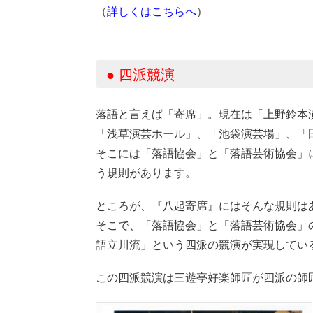
（
詳しくはこちらへ
）
● 四派競演
落語と言えば「寄席」。現在は「上野鈴本
「浅草演芸ホール」、「池袋演芸場」、「
そこには「落語協会」と「落語芸術協会」
う規則があります。
ところが、『八起寄席』にはそんな規則は
そこで、「落語協会」と「落語芸術協会」
語立川流」という四派の競演が実現してい
この四派競演は三遊亭好楽師匠が四派の師