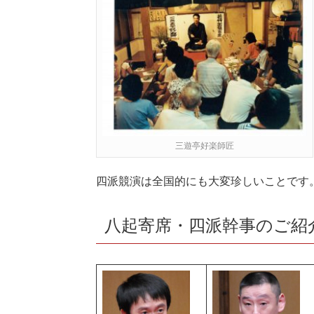
三遊亭好楽師匠
四派競演は全国的にも大変珍しいことです
八起寄席・四派幹事のご紹