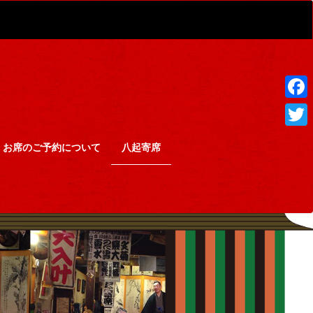
F
a
T
お席のご予約について
八起寄席
c
w
e
i
b
t
o
t
o
e
k
r