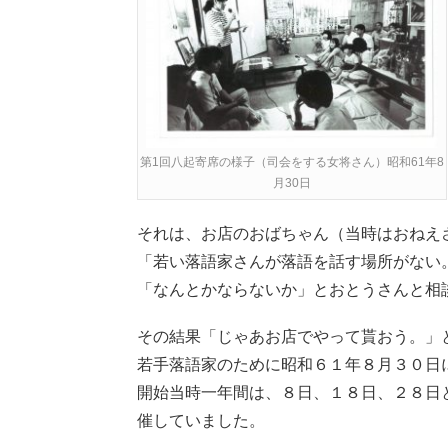
第1回八起寄席の様子（司会をする女将さん）昭和61年8
月30日
それは、お店のおばちゃん（当時はおねえ
「若い落語家さんが落語を話す場所がない
「なんとかならないか」とおとうさんと相
その結果「じゃあお店でやって貰おう。」
若手落語家のために昭和６１年８月３０日
開始当時一年間は、８日、１８日、２８日
催していました。