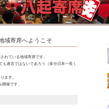
地域寄席へようこそ
催されている地域寄席です。
っても過言ではないであろう（多分日本一長く
あります。
ル開催です。