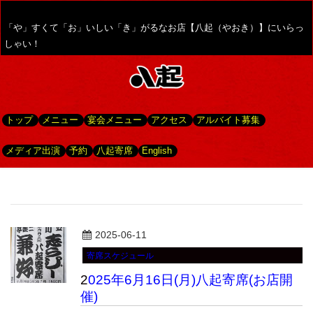
「や」すくて「お」いしい「き」がるなお店【八起（やおき）】にいらっ
しゃい！
トップ
メニュー
宴会メニュー
アクセス
アルバイト募集
メディア出演
予約
八起寄席
English
2025-06-11
寄席スケジュール
2025年6月16日(月)八起寄席(お店開
催)