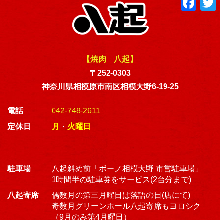
a
c
i
e
t
b
t
o
o
r
k
【焼肉 八起】
〒252-0303
神奈川県相模原市南区相模大野6-19-25
電話
042-748-2611
定休日
月
・
火曜日
駐車場
八起斜め前「ボーノ相模大野 市営駐車場」
1時間半の駐車券をサービス(2台分まで)
八起寄席
偶数月の第三月曜日は落語の日(店にて)
奇数月グリーンホール八起寄席もヨロシク
（9月のみ第4月曜日）